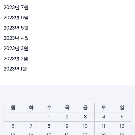
2023년 7월
2023년 6월
2023년 5월
2023년 4월
2023년 3월
2023년 2월
2023년 1월
월
화
수
목
금
토
일
1
2
3
4
5
6
7
8
9
10
11
12