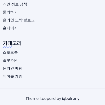
개인 정보 정책
문의하기
온라인 도박 블로그
홈페이지
카테고리
스포츠북
슬롯 머신
온라인 베팅
테이블 게임
Theme: Leopard by
iqbalrony