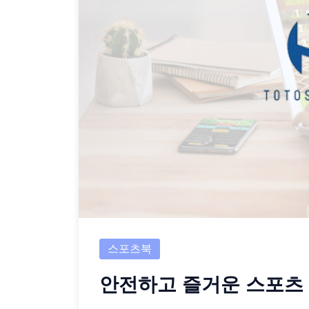
스포츠북
안전하고 즐거운 스포츠