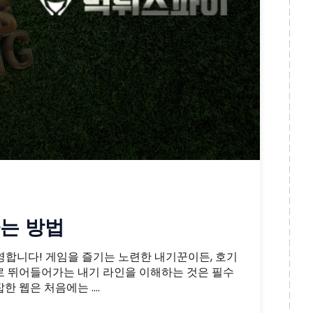
는 방법
영합니다! 게임을 즐기는 노련한 내기꾼이든, 호기
로 뛰어들어가는 내기 라인을 이해하는 것은 필수
 웹은 처음에는 ....