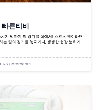
, 빠른티비
놓치지 말아야 할 경기를 집에서! 스포츠 팬이라면
하는 팀의 경기를 놓치거나, 생생한 현장 분위기
No Comments