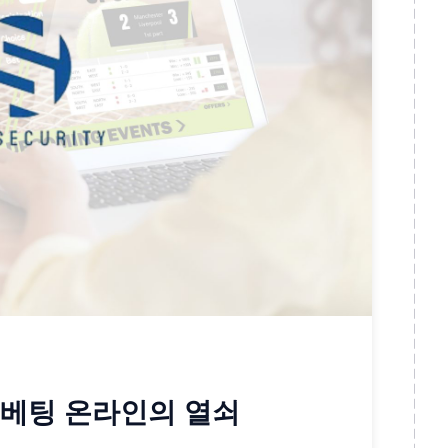
 베팅 온라인의 열쇠