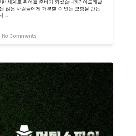
릿한 세계로 뛰어들 준비가 되셨습니까? 아드레날
리는 많은 사람들에게 거부할 수 없는 모험을 만듭
...
No Comments