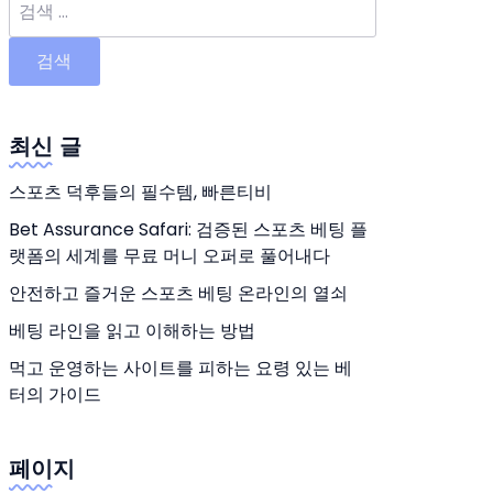
색:
최신 글
스포츠 덕후들의 필수템, 빠른티비
Bet Assurance Safari: 검증된 스포츠 베팅 플
랫폼의 세계를 무료 머니 오퍼로 풀어내다
안전하고 즐거운 스포츠 베팅 온라인의 열쇠
베팅 라인을 읽고 이해하는 방법
먹고 운영하는 사이트를 피하는 요령 있는 베
터의 가이드
페이지