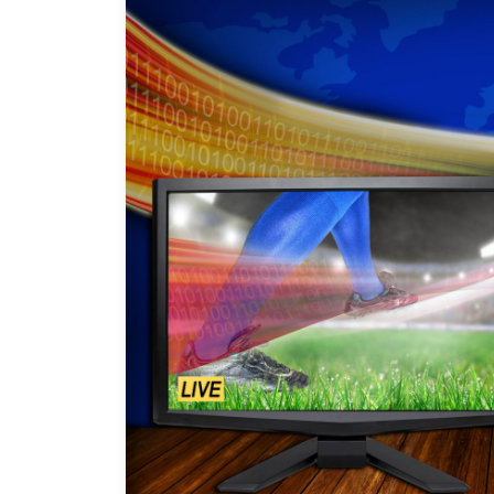
온
라
인
도
박
블