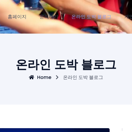
홈페이지
문의하기
온라인 도박 블로그
개인
온라인 도박 블로그
Home
온라인 도박 블로그