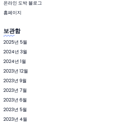
온라인 도박 블로그
홈페이지
보관함
2025년 5월
2024년 3월
2024년 1월
2023년 12월
2023년 9월
2023년 7월
2023년 6월
2023년 5월
2023년 4월