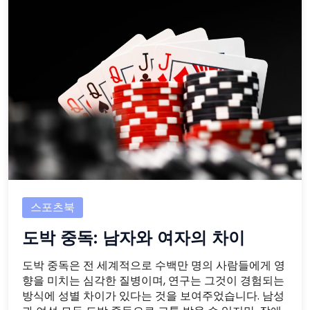
스포츠북
도박 중독: 남자와 여자의 차이
도박 중독은 전 세계적으로 수백만 명의 사람들에게 영
향을 미치는 심각한 질병이며, 연구는 그것이 경험되는
방식에 성별 차이가 있다는 것을 보여주었습니다. 남성