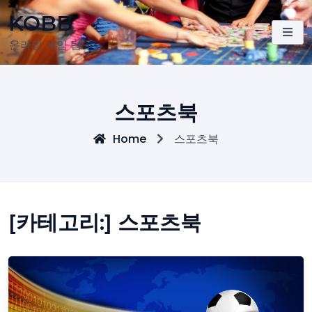
Skip
KOBB
to
content
온라인 게임 팁
스포츠북
Home
스포츠북
[카테고리:]
스포츠북