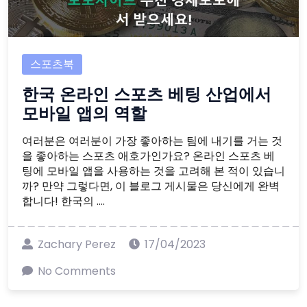
스포츠북
한국 온라인 스포츠 베팅 산업에서
모바일 앱의 역할
여러분은 여러분이 가장 좋아하는 팀에 내기를 거는 것
을 좋아하는 스포츠 애호가인가요? 온라인 스포츠 베
팅에 모바일 앱을 사용하는 것을 고려해 본 적이 있습니
까? 만약 그렇다면, 이 블로그 게시물은 당신에게 완벽
합니다! 한국의 ....
Zachary Perez
17/04/2023
No Comments