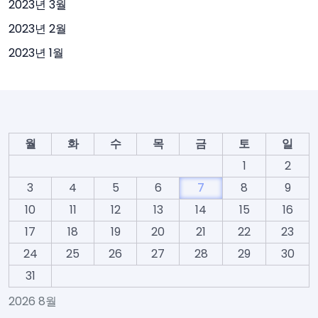
2023년 3월
2023년 2월
2023년 1월
월
화
수
목
금
토
일
1
2
3
4
5
6
7
8
9
10
11
12
13
14
15
16
17
18
19
20
21
22
23
24
25
26
27
28
29
30
31
2026 8월