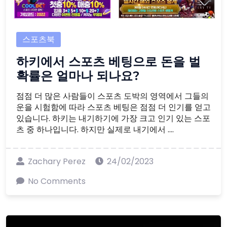
스포츠북
하키에서 스포츠 베팅으로 돈을 벌
확률은 얼마나 되나요?
점점 더 많은 사람들이 스포츠 도박의 영역에서 그들의
운을 시험함에 따라 스포츠 베팅은 점점 더 인기를 얻고
있습니다. 하키는 내기하기에 가장 크고 인기 있는 스포
츠 중 하나입니다. 하지만 실제로 내기에서 ....
Zachary Perez
24/02/2023
No Comments