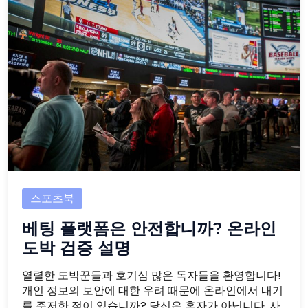
스포츠북
베팅 플랫폼은 안전합니까? 온라인
도박 검증 설명
열렬한 도박꾼들과 호기심 많은 독자들을 환영합니다!
개인 정보의 보안에 대한 우려 때문에 온라인에서 내기
를 주저한 적이 있습니까? 당신은 혼자가 아닙니다. 사