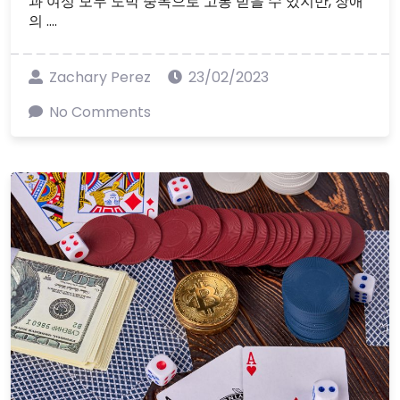
과 여성 모두 도박 중독으로 고통 받을 수 있지만, 장애
의 ....
Zachary Perez
23/02/2023
No Comments