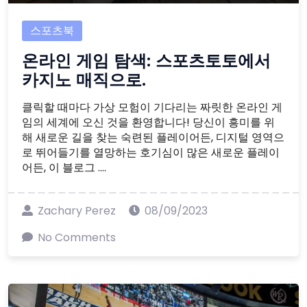
스포츠북
온라인 게임 탐색: 스포츠토토에서
카지노 매직으로.
클릭할 때마다 가상 모험이 기다리는 짜릿한 온라인 게
임의 세계에 오신 것을 환영합니다! 당신이 흥미를 위
해 새로운 길을 찾는 숙련된 플레이어든, 디지털 영역으
로 뛰어들기를 열망하는 호기심이 많은 새로운 플레이
어든, 이 블로그 ....
Zachary Perez
08/09/2023
No Comments