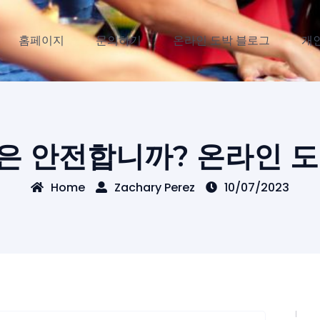
홈페이지
문의하기
온라인 도박 블로그
개인
은 안전합니까? 온라인 도
Home
Zachary Perez
10/07/2023