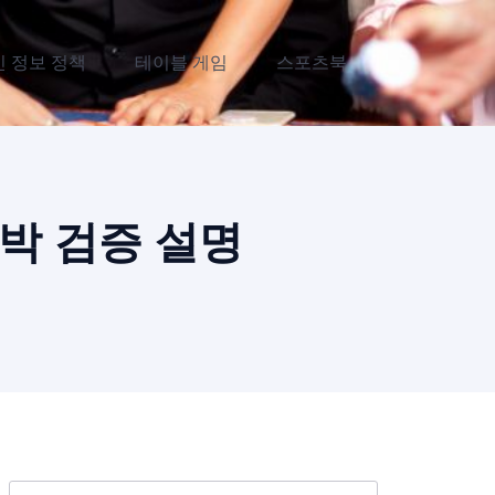
 정보 정책
테이블 게임
스포츠북
박 검증 설명
검