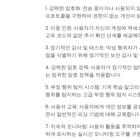
1. 강력한 암호화: 전송 중이거나 사용되지
프로토콜을 구현하여 권한이 없는 개인이 읽
2. 이중 인증: 사용자가 자신의 계정에 액
고유 코드와 같은 추가 확인 단계를 제공해
3. 정기적인 감사 및 테스트: 악성 행위자
점을 식별하기 위해 정기적인 보안 감사 및
4. 강력한 암호 정책: 사용자가 정기적인 
는 엄격한 암호 정책을 적용합니다.
5. 부정 행위 탐지 시스템: 기계 학습 알
행위를 탐지하는 고급 부정 행위 탐지 시스
6. 사용자 교육: 사용자에게 개인 정보를
면서 일반적인 피싱 기법에 대해 교육합니다
7. 지속적 모니터링: 사용자 활동을 추적
하게 표시하는 실시간 모니터링 도구를 구