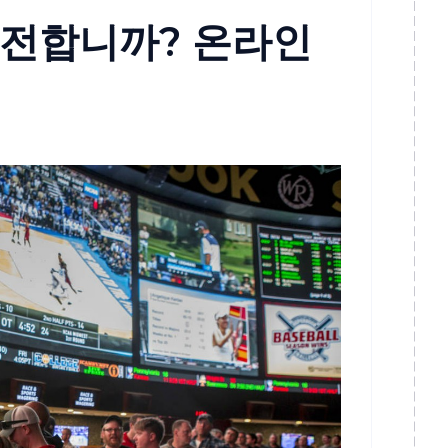
안전합니까? 온라인