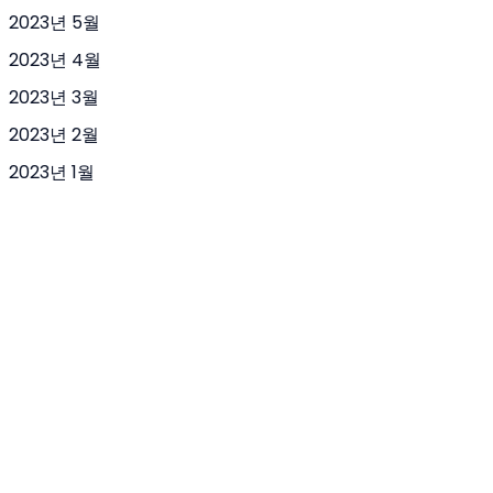
2023년 5월
2023년 4월
2023년 3월
2023년 2월
2023년 1월