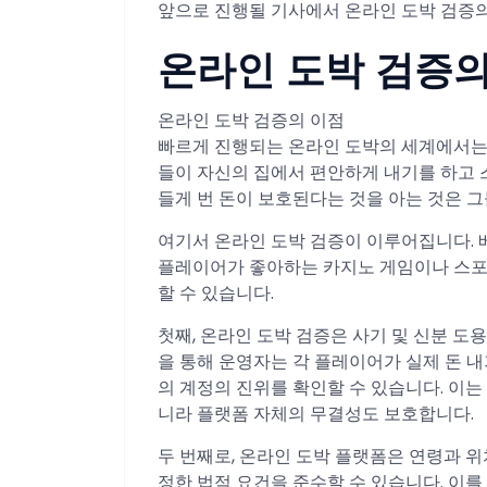
앞으로 진행될 기사에서 온라인 도박 검증
온라인 도박 검증의
온라인 도박 검증의 이점
빠르게 진행되는 온라인 도박의 세계에서는
들이 자신의 집에서 편안하게 내기를 하고 스
들게 번 돈이 보호된다는 것을 아는 것은 
여기서 온라인 도박 검증이 이루어집니다.
플레이어가 좋아하는 카지노 게임이나 스포츠
할 수 있습니다.
첫째, 온라인 도박 검증은 사기 및 신분 도
을 통해 운영자는 각 플레이어가 실제 돈 
의 계정의 진위를 확인할 수 있습니다. 이
니라 플랫폼 자체의 무결성도 보호합니다.
두 번째로, 온라인 도박 플랫폼은 연령과 
정한 법적 요건을 준수할 수 있습니다. 이를