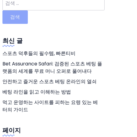
색:
최신 글
스포츠 덕후들의 필수템, 빠른티비
Bet Assurance Safari: 검증된 스포츠 베팅 플
랫폼의 세계를 무료 머니 오퍼로 풀어내다
안전하고 즐거운 스포츠 베팅 온라인의 열쇠
베팅 라인을 읽고 이해하는 방법
먹고 운영하는 사이트를 피하는 요령 있는 베
터의 가이드
페이지