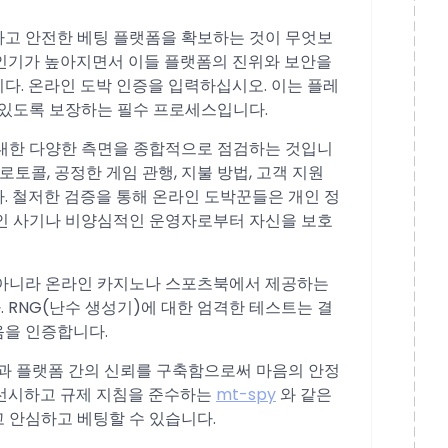
하고 안전한 베팅 플랫폼을 확보하는 것이 무엇보
 인기가 높아지면서 이들 플랫폼의 진위와 보안을
다. 온라인 도박 인증을 입력하십시오. 이는 플레
 있도록 보장하는 필수 프로세스입니다.
 대한 다양한 측면을 종합적으로 점검하는 것입니
로토콜, 공정한 게임 관행, 지불 방법, 고객 지원
. 철저한 검증을 통해 온라인 도박꾼들은 개인 정
적인 사기나 비양심적인 운영자로부터 자신을 보호
 아니라 온라인 카지노나 스포츠북에서 제공하는
 RNG(난수 생성기)에 대한 엄격한 테스트는 결
음을 인증합니다.
들과 플랫폼 간의 신뢰를 구축함으로써 마음의 안정
우선시하고 규제 지침을 준수하는
mt-spy
와 같은
 안심하고 베팅할 수 있습니다.